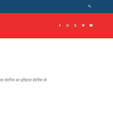
CRIME NEWS अपराध
JOB नोकरी
सरकारी योजना
इतिहास
लय देवरिया का इतिहास देवरिया के