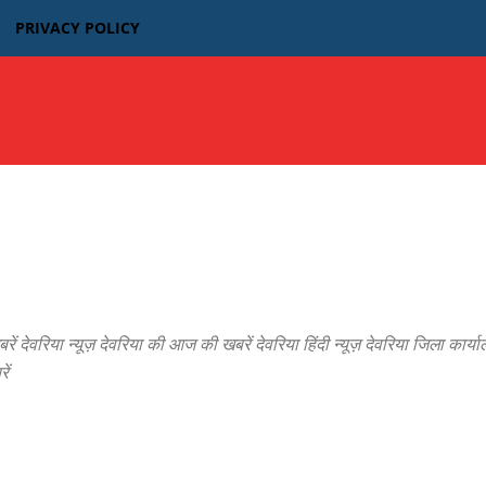
PRIVACY POLICY
उत्तर प्रदेश
बिहार
मध्यप्रदेश MP
भारतीय फिल्म न्यूज़
वरिया न्यूज़ देवरिया की आज की खबरें देवरिया हिंदी न्यूज़ देवरिया जिला कार्या