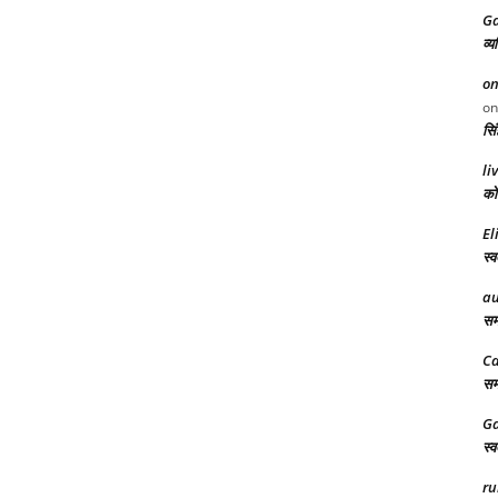
Ga
व्य
on
o
सिं
li
को 
El
स्व
au
समर
Ca
समर
Ga
स्व
ru