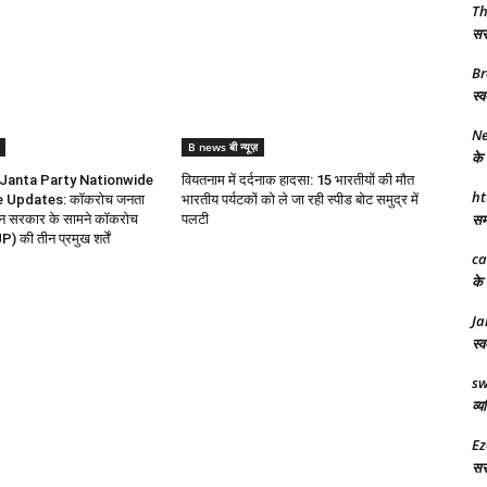
T
सरक
Br
स्व
Ne
B news बी न्यूज़
के 
Janta Party Nationwide
वियतनाम में दर्दनाक हादसा: 15 भारतीयों की मौत
ht
e Updates: कॉकरोच जनता
भारतीय पर्यटकों को ले जा रही स्पीड बोट समुद्र में
समर
ोलन सरकार के सामने कॉकरोच
पलटी
P) की तीन प्रमुख शर्तें
ca
के 
Ja
स्व
sw
व्य
Ez
सरक