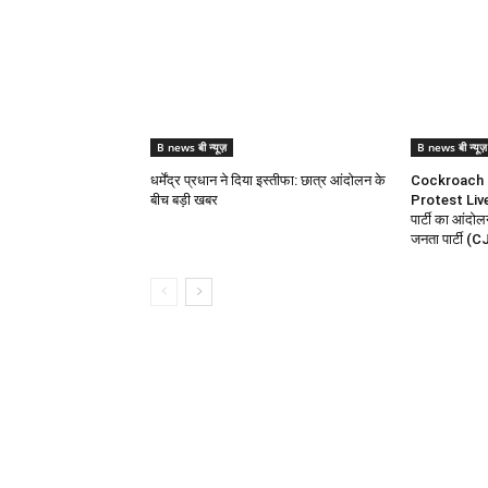
B news बी न्यूज़
B news बी न्यूज़
धर्मेंद्र प्रधान ने दिया इस्तीफा: छात्र आंदोलन के
Cockroach 
बीच बड़ी खबर
Protest Liv
पार्टी का आंद
जनता पार्टी (CJ