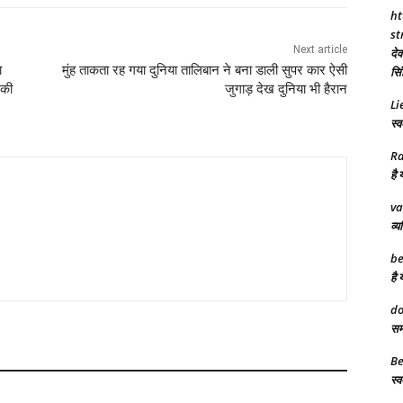
ht
st
Next article
देव
ा
मुंह ताकता रह गया दुनिया तालिबान ने बना डाली सुपर कार ऐसी
सिं
 की
जुगाड़ देख दुनिया भी हैरान
Li
स्व
Ra
है 
va
व्य
be
है 
do
समा
Be
स्व