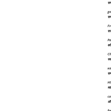
समर
go
समर
Fr
सरक
Pa
को 
Ch
स्व
ка
समर
Ht
व्य
ca
अंत
fr