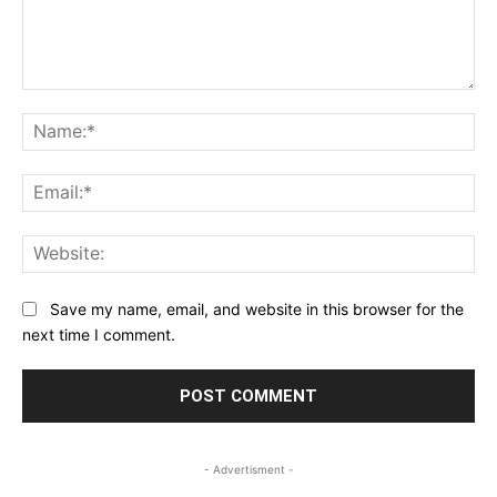
Comment:
Na
Ema
Web
Save my name, email, and website in this browser for the
next time I comment.
- Advertisment -