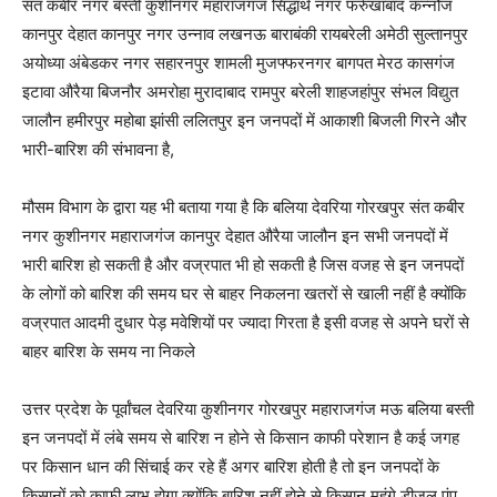
संत कबीर नगर बस्ती कुशीनगर महाराजगंज सिद्धार्थ नगर फर्रुखाबाद कन्नौज
कानपुर देहात कानपुर नगर उन्नाव लखनऊ बाराबंकी रायबरेली अमेठी सुल्तानपुर
अयोध्या अंबेडकर नगर सहारनपुर शामली मुजफ्फरनगर बागपत मेरठ कासगंज
इटावा औरैया बिजनौर अमरोहा मुरादाबाद रामपुर बरेली शाहजहांपुर संभल विद्युत
जालौन हमीरपुर महोबा झांसी ललितपुर इन जनपदों में आकाशी बिजली गिरने और
भारी-बारिश की संभावना है,
मौसम विभाग के द्वारा यह भी बताया गया है कि बलिया देवरिया गोरखपुर संत कबीर
नगर कुशीनगर महाराजगंज कानपुर देहात औरैया जालौन इन सभी जनपदों में
भारी बारिश हो सकती है और वज्रपात भी हो सकती है जिस वजह से इन जनपदों
के लोगों को बारिश की समय घर से बाहर निकलना खतरों से खाली नहीं है क्योंकि
वज्रपात आदमी दुधार पेड़ मवेशियों पर ज्यादा गिरता है इसी वजह से अपने घरों से
बाहर बारिश के समय ना निकले
उत्तर प्रदेश के पूर्वांचल देवरिया कुशीनगर गोरखपुर महाराजगंज मऊ बलिया बस्ती
इन जनपदों में लंबे समय से बारिश न होने से किसान काफी परेशान है कई जगह
पर किसान धान की सिंचाई कर रहे हैं अगर बारिश होती है तो इन जनपदों के
किसानों को काफी लाभ होगा क्योंकि बारिश नहीं होने से किसान महंगे डीजल पंप