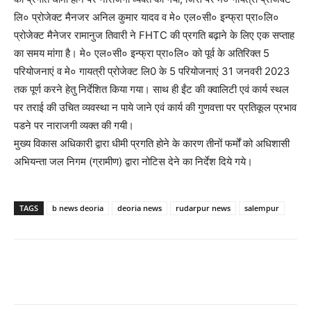
लि० प्रोजेक्ट मैनजर अनिल कुमार यादव व मे० एल०सी० इन्फ्रा प्रा०लि०
प्रोजेक्ट मैनेजर रामानुज तिवारी ने FHTC की प्रगति बढ़ाने के लिए एक सप्ताह
का समय मांगा है। मे० एल०सी० इन्फ्रा प्रा०लि० को पूर्व के अतिरिक्त 5
परियोजनाएं व मे० गायत्री प्रोजेक्ट लि0 के 5 परियोजनाएं 31 जनवरी 2023
तक पूर्ण करने हेतु निर्देशित किया गया। साथ ही ईंट की क्वालिटी एवं कार्य स्थल
पर तराई की उचित व्यवस्था न पाये जाने एवं कार्य की गुणवत्ता पर प्रतिकूल प्रभाव
पडने पर नाराजगी व्यक्त की गयी।
मुख्य विकास अधिकारी द्वारा धीमी प्रगति होने के कारण तीनों फर्मों को अधिशासी
अभियन्ता जल निगम (ग्रामीण) द्वारा नोटिस देने का निर्देश दिये गये।
TAGS
b news deoria
deoria news
rudarpur news
salempur