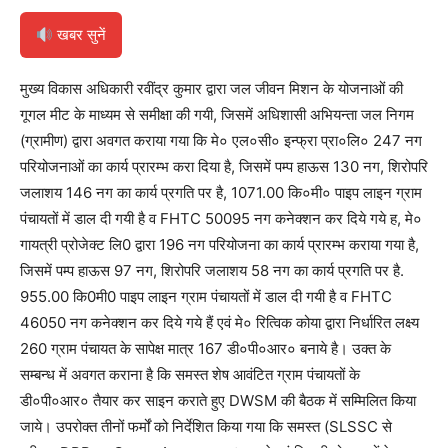
खबर सुनें
मुख्य विकास अधिकारी रवींद्र कुमार द्वारा जल जीवन मिशन के योजनाओं की
गूगल मीट के माध्यम से समीक्षा की गयी, जिसमें अधिशासी अभियन्ता जल निगम
(ग्रामीण) द्वारा अवगत कराया गया कि मे० एल०सी० इन्फ्रा प्रा०लि० 247 नग
परियोजनाओं का कार्य प्रारम्भ करा दिया है, जिसमें पम्प हाऊस 130 नग, शिरोपरि
जलाशय 146 नग का कार्य प्रगति पर है, 1071.00 कि०मी० पाइप लाइन ग्राम
पंचायतों में डाल दी गयी है व FHTC 50095 नग कनेक्शन कर दिये गये ह, मे०
गायत्री प्रोजेक्ट लि0 द्वारा 196 नग परियोजना का कार्य प्रारम्भ कराया गया है,
जिसमें पम्प हाऊस 97 नग, शिरोपरि जलाशय 58 नग का कार्य प्रगति पर है.
955.00 कि0मी0 पाइप लाइन ग्राम पंचायतों में डाल दी गयी है व FHTC
46050 नग कनेक्शन कर दिये गये हैं एवं मे० रित्विक कोया द्वारा निर्धारित लक्ष्य
260 ग्राम पंचायत के सापेक्ष मात्र 167 डी०पी०आर० बनाये है। उक्त के
सम्बन्ध में अवगत कराना है कि समस्त शेष आवंटित ग्राम पंचायतों के
डी०पी०आर० तैयार कर साइन कराते हुए DWSM की बैठक में सम्मिलित किया
जाये। उपरोक्त तीनों फर्मों को निर्देशित किया गया कि समस्त (SLSSC से