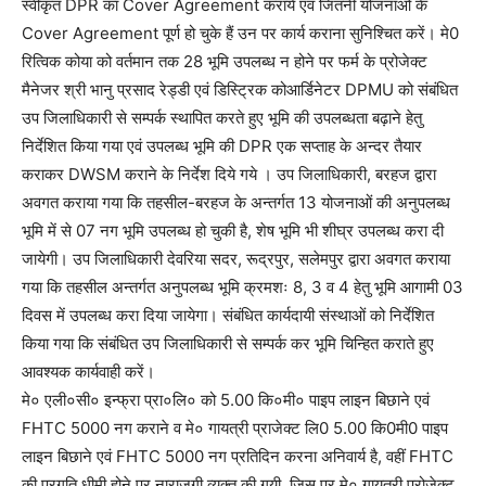
स्वीकृत DPR का Cover Agreement कराये एवं जितनी योजनाओं के
Cover Agreement पूर्ण हो चुके हैं उन पर कार्य कराना सुनिश्चित करें। मे0
रित्विक कोया को वर्तमान तक 28 भूमि उपलब्ध न होने पर फर्म के प्रोजेक्ट
मैनेजर श्री भानु प्रसाद रेड्डी एवं डिस्ट्रिक कोआर्डिनेटर DPMU को संबंधित
उप जिलाधिकारी से सम्पर्क स्थापित करते हुए भूमि की उपलब्धता बढ़ाने हेतु
निर्देशित किया गया एवं उपलब्ध भूमि की DPR एक सप्ताह के अन्दर तैयार
कराकर DWSM कराने के निर्देश दिये गये । उप जिलाधिकारी, बरहज द्वारा
अवगत कराया गया कि तहसील-बरहज के अन्तर्गत 13 योजनाओं की अनुपलब्ध
भूमि में से 07 नग भूमि उपलब्ध हो चुकी है, शेष भूमि भी शीघ्र उपलब्ध करा दी
जायेगी। उप जिलाधिकारी देवरिया सदर, रूद्रपुर, सलेमपुर द्वारा अवगत कराया
गया कि तहसील अन्तर्गत अनुपलब्ध भूमि क्रमशः 8, 3 व 4 हेतु भूमि आगामी 03
दिवस में उपलब्ध करा दिया जायेगा। संबंधित कार्यदायी संस्थाओं को निर्देशित
किया गया कि संबंधित उप जिलाधिकारी से सम्पर्क कर भूमि चिन्हित कराते हुए
आवश्यक कार्यवाही करें।
मे० एली०सी० इन्फ्रा प्रा०लि० को 5.00 कि०मी० पाइप लाइन बिछाने एवं
FHTC 5000 नग कराने व मे० गायत्री प्राजेक्ट लि0 5.00 कि0मी0 पाइप
लाइन बिछाने एवं FHTC 5000 नग प्रतिदिन करना अनिवार्य है, वहीं FHTC
की प्रगति धीमी होने पर नाराजगी व्यक्त की गयी, जिस पर मे० गायत्री प्रोजेक्ट