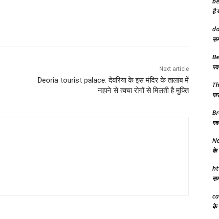
be
है 
do
समा
Be
स्व
Next article
Deoria tourist palace: देवरिया के इस मंदिर के तालाब में
T
नहाने से त्वचा रोगों से मिलती है मुक्ति
सरक
Br
स्व
Ne
के 
ht
समर
ca
के 