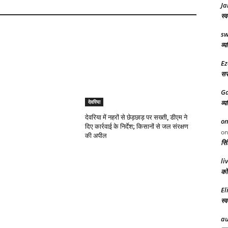
Ja
स्व
sw
व्य
Ez
सरक
Ga
व्य
देवरिया
देवरिया में नहरों से छेड़छाड़ पर सख्ती, डीएम ने
on
दिए कार्रवाई के निर्देश; किसानों से जल संरक्षण
o
की अपील
सिं
li
को 
El
स्व
au