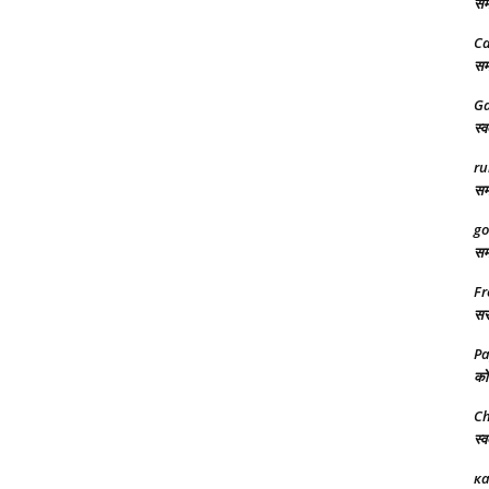
समर
Ca
समर
Ga
स्व
ru
समर
go
समर
Fr
सरक
Pa
को 
Ch
स्व
ка