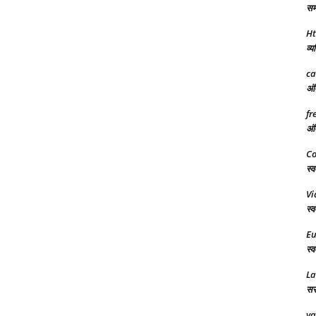
समर
Ht
व्य
ca
अंत
fr
अंत
Co
स्व
Vi
स्व
Eu
स्व
L
सरक
va