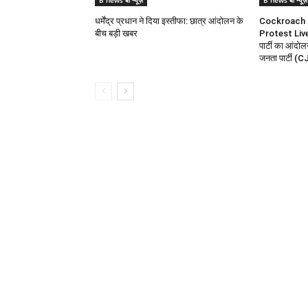
B news बी न्यूज़
B news बी न्यूज़
धर्मेंद्र प्रधान ने दिया इस्तीफा: छात्र आंदोलन के
Cockroach 
बीच बड़ी खबर
Protest Liv
पार्टी का आंद
जनता पार्टी (CJ