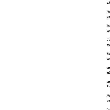
अंत
N
स्व
Ma
सरक
Ca
व्य
To
सरक
ca
को 
ca
है 
Ha
स्व
im