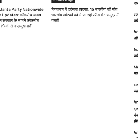
B news बी न्यूज़
सरक
Janta Party Nationwide
वियतनाम में दर्दनाक हादसा: 15 भारतीयों की मौत
ca
e Updates: कॉकरोच जनता
भारतीय पर्यटकों को ले जा रही स्पीड बोट समुद्र में
को 
ोलन सरकार के सामने कॉकरोच
पलटी
P) की तीन प्रमुख शर्तें
ht
अंत
bu
को 
M
स्व
ca
व्य
ht
sp
देव
सिं
ht