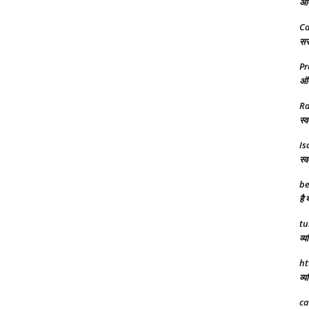
अंत
C
सरक
Pr
अंत
R
स्व
Is
स्व
be
है 
tu
व्य
ht
व्य
ca