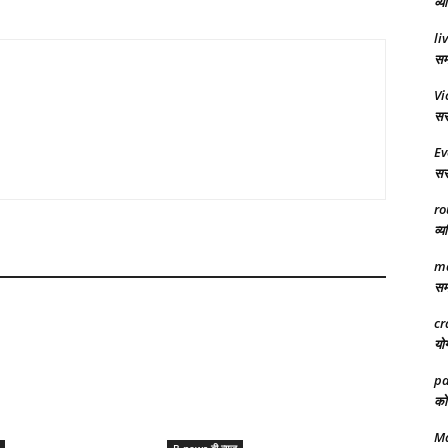
व्य
li
समर
Vi
सरक
Ev
सरक
ro
व्य
ma
समा
cr
योग
pa
को 
Ma