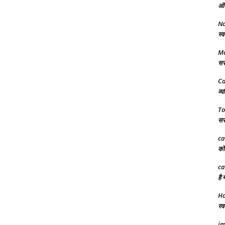
अंत
N
स्व
Ma
सरक
Ca
व्य
To
सरक
ca
को 
ca
है 
Ha
स्व
im