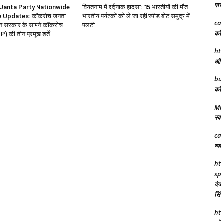
सरक
Janta Party Nationwide
वियतनाम में दर्दनाक हादसा: 15 भारतीयों की मौत
e Updates: कॉकरोच जनता
भारतीय पर्यटकों को ले जा रही स्पीड बोट समुद्र में
ca
ोलन सरकार के सामने कॉकरोच
पलटी
को 
P) की तीन प्रमुख शर्तें
ht
अंत
bu
को 
M
स्व
ca
व्य
ht
sp
देव
सिं
ht