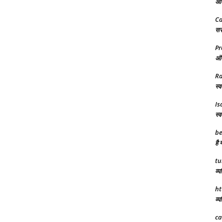
अंत
C
सरक
Pr
अंत
R
स्व
Is
स्व
be
है 
tu
व्य
ht
व्य
ca