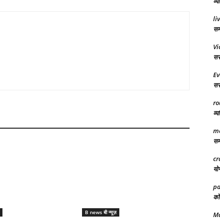
व्य
li
समर
Vi
सरक
Ev
सरक
ro
व्य
ma
समा
cr
योग
pa
को 
B news बी न्यूज़
Ma