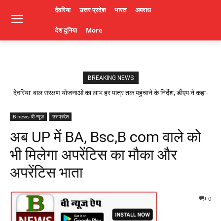
देवरिया
उत्तर प्रदेश
भारत
अपराध
देश दुनिया
More
BREAKING NEWS
देवरिया: बाल संरक्षण योजनाओं का लाभ हर पात्र तक पहुंचाने के निर्देश, डीएम ने कहा-
लापरवाही पर होगी कार्रवाई। Deoria News
B news बी न्यूज़
उत्तप्रदेश
अब UP में BA, Bsc,B com वाले को
भी मिलेगा अपरेंटिस का मौका और
अपरेंटिस भाता
0