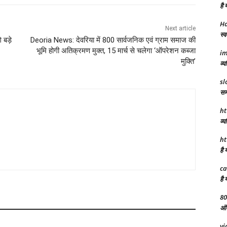
है 
Ha
Next article
स्व
 बड़े
Deoria News: देवरिया में 800 सार्वजनिक एवं ग्राम समाज की
भूमि होगी अतिक्रमण मुक्त, 15 मार्च से चलेगा ‘ऑपरेशन कब्जा
im
मुक्ति’
व्य
sl
समर
ht
व्य
ht
है 
ca
है 
80
अंत
vi