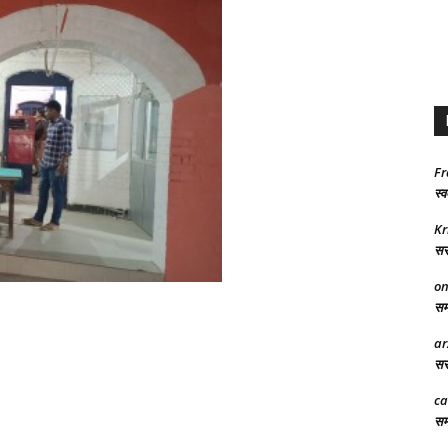
Fr
स्व
Kr
सरक
on
समा
ar
सरक
ca
समर