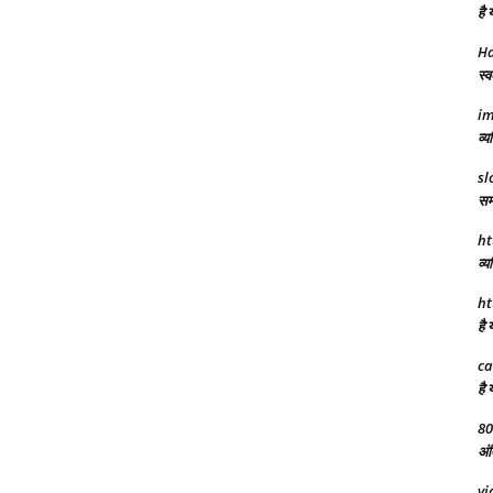
है 
Ha
स्व
im
व्य
sl
समर
ht
व्य
ht
है 
ca
है 
80
अंत
vi