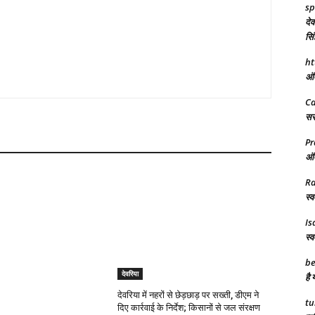
sp
देव
सिं
ht
अंत
C
सरक
Pr
अंत
R
स्व
Is
स्व
be
देवरिया
है 
देवरिया में नहरों से छेड़छाड़ पर सख्ती, डीएम ने
tu
दिए कार्रवाई के निर्देश; किसानों से जल संरक्षण