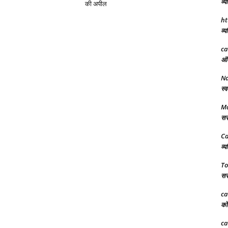
व्य
की अपील
ht
व्य
ca
अंत
N
स्व
Ma
सरक
Ca
व्य
To
सरक
ca
को 
ca