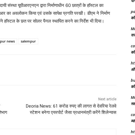
योग
यदायी संस्था यूपीआरएनएन द्वारा निर्माणाधीन 60 छात्रों के हॉस्टल का
pa
ीआर का अवलोकन किया एवं उसके सापेक्ष प्रगति परखी। डीएम ने निर्माण
को 
न्होंने हॉस्टल के छत पर सोलर पैनल स्थापित करने का निर्देश भी दिया।
Ma
सरक
rpur news
salempur
ca
को 
ht
अंत
bu
को 
M
Next article
स्व
म
Deoria News: 61 करोड रुपए की लागत से देवरिया रेलवे
तिभाग
स्टेशन बनेगा एयरपोर्ट जैसा प्रधानमंत्री करेंगे शिलेन्यास
ca
व्य
ht