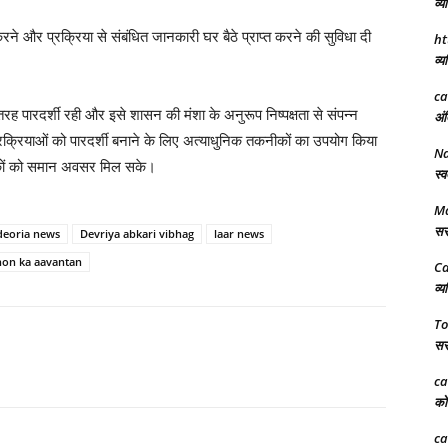
व्य
और प्रक्रिया से संबंधित जानकारी घर बैठे प्राप्त करने की सुविधा दी
ht
व्य
ca
रह पारदर्शी रही और इसे शासन की मंशा के अनुरूप निष्पक्षता से संपन्न
अंत
्रियाओं को पारदर्शी बनाने के लिए अत्याधुनिक तकनीकों का उपयोग किया
N
कों को समान अवसर मिल सके।
स्व
Ma
सरक
deoria news
Devriya abkari vibhag
laar news
non ka aavantan
Ca
व्य
To
सरक
ca
को 
ca