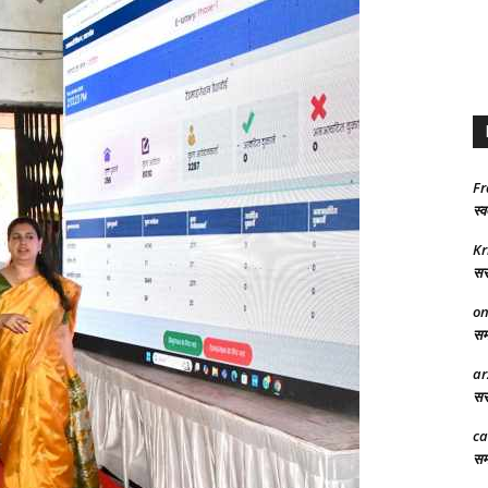
Fr
स्व
Kr
सरक
on
समा
ar
सरक
ca
समर