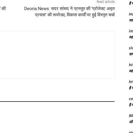
Next article
है 
ं की
Deoria News: सदर सांसद ने प्रस्तुत की ‘प्रोजेक्ट अमृत
Ha
प्रयास’ की रूपरेखा, विकास कार्यों पर हुई विस्तृत चर्चा
स्व
im
व्य
sl
समर
ht
व्य
ht
है 
ca
है 
80
अंत
vi