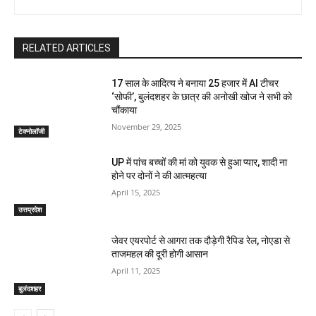
RELATED ARTICLES
17 साल के आदित्य ने बनाया 25 हजार में AI टीचर
‘सोफी’, बुलंदशहर के छात्र की अनोखी खोज ने सभी को
चौंकाया
November 29, 2025
टेक्नोलॉजी
UP में पांच बच्चों की मां को युवक से हुआ प्यार, शादी ना
होने पर दोनों ने की आत्महत्या
April 15, 2025
उत्तप्रदेश
जेवर एयरपोर्ट से आगरा तक दौड़ेगी रैपिड रेल, नोएडा से
ताजमहल की दूरी होगी आसान
April 11, 2025
बुलंदशहर