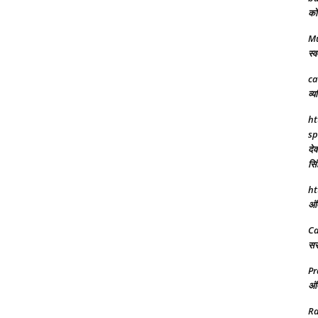
को 
M
स्व
ca
व्य
ht
sp
देव
सिं
ht
अंत
C
सरक
Pr
अंत
R