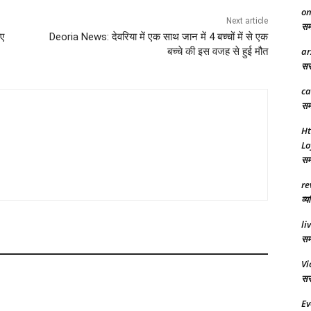
on
Next article
समा
ाए
Deoria News: देवरिया में एक साथ जान में 4 बच्चों में से एक
ar
बच्चे की इस वजह से हुई मौत
सरक
ca
समर
Ht
Lo
समा
re
व्य
li
समर
Vi
सरक
Ev