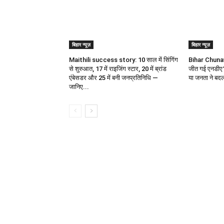
बिहार न्यूज़
बिहार न्यूज़
Maithili success story: 10 साल में सिंगिंग
Bihar Chunav: 
से शुरुआत, 17 में राइजिंग स्टार, 20 में ब्रांड
जीत गई एनडीए? क
एंबेसडर और 25 में बनी जनप्रतिनिधि —
या जनता ने बद
जानिए...