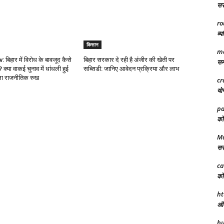
सरक
ro
व्य
किसान
ma
बिहार में विरोध के बावजूद कैसे
बिहार सरकार दे रही है अंजीर की खेती पर
समा
्या वाकई चुनाव में धांधली हुई
सब्सिडी: जानिए आवेदन प्रक्रिया और लाभ
ला राजनीतिक रुख
cr
योग
pa
को 
Ma
सरक
ca
को 
ht
अंत
bu