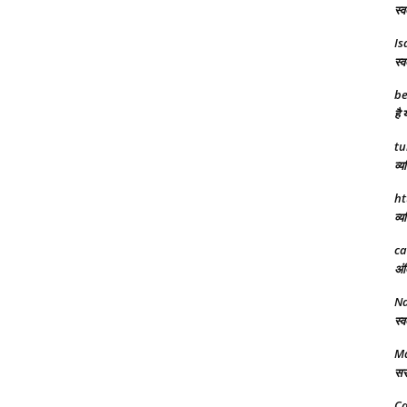
स्व
Is
स्व
be
है 
tu
व्य
ht
व्य
ca
अंत
N
स्व
Ma
सरक
Ca