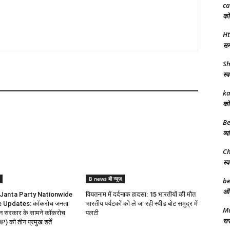
ca
को 
Ht
समर
Sh
स्व
ka
को 
Be
व्य
Ch
स्व
B news बी न्यूज़
be
अंत
Janta Party Nationwide
वियतनाम में दर्दनाक हादसा: 15 भारतीयों की मौत
e Updates: कॉकरोच जनता
भारतीय पर्यटकों को ले जा रही स्पीड बोट समुद्र में
Ma
ोलन सरकार के सामने कॉकरोच
पलटी
सरक
P) की तीन प्रमुख शर्तें