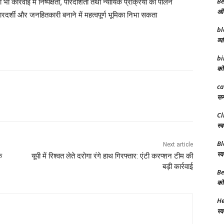
Be
कार्रवाई में निष्पक्षता, पारदर्शिता तथा न्यायिक प्रक्रिया का पालन
अंत
रदर्शी और जनहितकारी बनाने में महत्वपूर्ण भूमिका निभा सकता
bl
व्य
bi
को 
ca
समर
Cl
स्व
Bl
Next article
स्व
े
यूपी में रिश्वत लेते दरोगा रंगे हाथ गिरफ्तार: एंटी करप्शन टीम की
बड़ी कार्रवाई
Be
को 
He
स्व