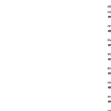
Ht
Lo
समा
re
व्य
li
समर
Vi
सरक
Ev
सरक
ro
व्य
ma
समा
cr