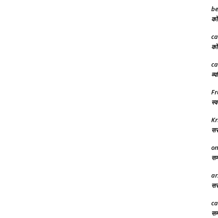
be
को 
ca
को 
ca
व्य
Fr
स्व
Kr
सरक
on
समा
ar
सरक
ca
समर