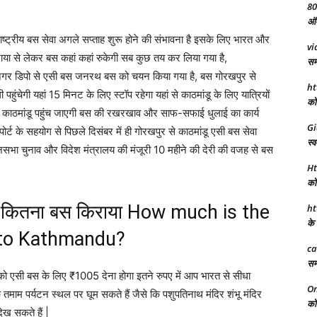
80
अंत
राष्ट्रीय बस सेवा अगले सप्ताह शुरू होने की संभावना है इसके लिए भारत और
vi
राया से लेकर बस कहां कहां रुकेगी सब कुछ तय कर लिया गया है,
समा
्ती नगर डिपो से एसी बस जनरथ बस को चयन किया गया है, बस गोरखपुर से
ht
ेगी यहां 15 मिनट के लिए स्टॉप रहेगा यहां से काठमांडू के लिए यात्रियों
को 
े काठमांडू पहुंच जाएगी बस की रखरखाव और साफ-सफाई धुलाई का कार्य
Gi
ोर्ट के सहयोग से पिछले दिसंबर में ही गोरखपुर से काठमांडू एसी बस सेवा
स्व
ानसभा चुनाव और विदेश मंत्रालय की मंजूरी 10 महीने की देरी की वजह से बस
Ht
को 
लिए कितना बस किराया How much is the
ht
के 
 to Kathmandu?
ca
समा
पको एसी बस के लिए ₹1005 देना होगा इतने रुपए में आप भारत से सीधा
On
के तमाम पर्यटन स्थल पर घूम सकते हैं जैसे कि पशुपतिनाथ मंदिर शंभू मंदिर
को 
देख सकते हैं |