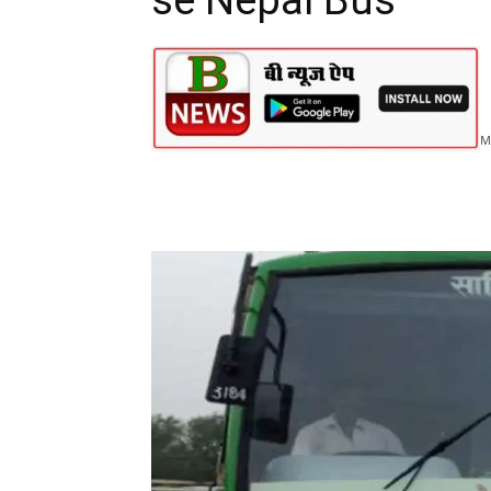
se Nepal Bus
M
Share