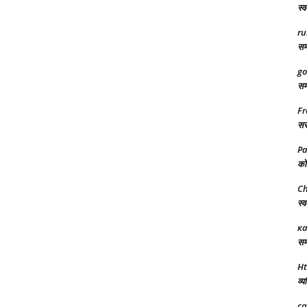
स्व
ru
समर
go
समर
Fr
सरक
Pa
को 
Ch
स्व
ка
समर
Ht
व्य
ca