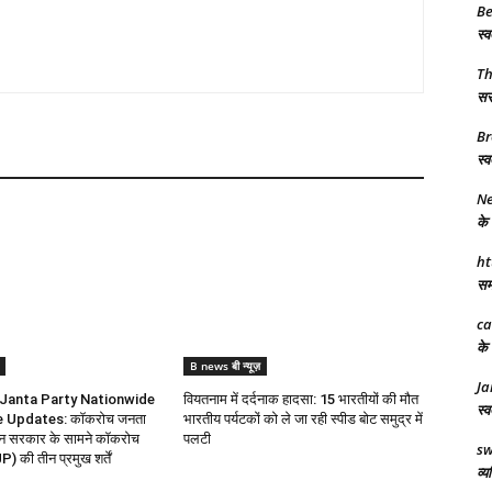
Be
स्व
T
सरक
Br
स्व
Ne
के 
ht
समर
ca
के 
B news बी न्यूज़
Ja
Janta Party Nationwide
वियतनाम में दर्दनाक हादसा: 15 भारतीयों की मौत
स्व
e Updates: कॉकरोच जनता
भारतीय पर्यटकों को ले जा रही स्पीड बोट समुद्र में
ोलन सरकार के सामने कॉकरोच
पलटी
sw
P) की तीन प्रमुख शर्तें
व्य