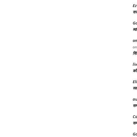
Ez
सरक
Ga
व्य
on
o
सिं
li
को 
El
स्व
au
समर
Ca
समर
Ga