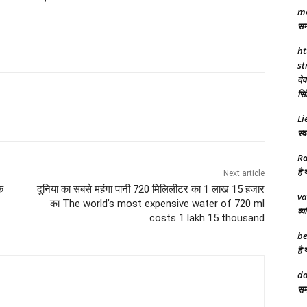
mo
समर
ht
st
देव
सिं
Li
स्व
Ra
है 
Next article
क
दुनिया का सबसे महंगा पानी 720 मिलिलीटर का 1 लाख 15 हजार
va
का The world’s most expensive water of 720 ml
व्य
costs 1 lakh 15 thousand
be
है 
do
समा