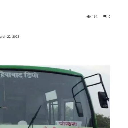
164
0
arch 22, 2023