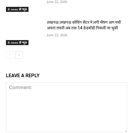
June 22, 2026
B news बी न्यूज़
लखनऊ:लखनऊ कोचिंग सेंटर मे लगी भीषण आग मची
अफरा तफरी अब तक 14 डेडबॉडी निकली जा चुकी
June 22, 2026
B news बी न्यूज़
LEAVE A REPLY