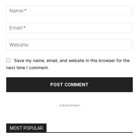
Comment:
Na
Ema
Web
Save my name, email, and website in this browser for the
next time I comment.
- Advertisment -
MOST POPULAR