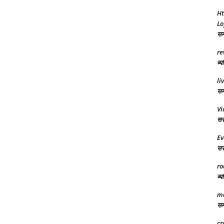
Ht
Lo
समा
re
व्य
li
समर
Vi
सरक
Ev
सरक
ro
व्य
ma
समा
cr