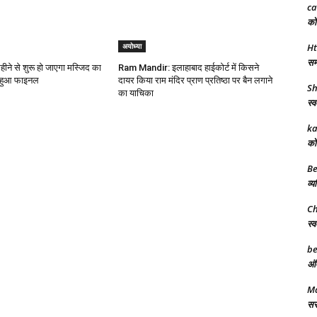
ca
को 
अयोध्या
Ht
समर
महीने से शुरू हो जाएगा मस्जिद का
Ram Mandir: इलाहाबाद हाईकोर्ट में किसने
न हुआ फाइनल
दायर किया राम मंदिर प्राण प्रतिष्ठा पर बैन लगाने
Sh
का याचिका
स्व
ka
को 
Be
व्य
Ch
स्व
be
अंत
Ma
सरक