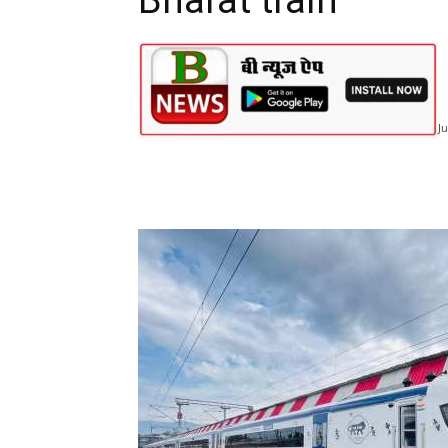
Bharat train
Ju
Share