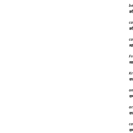
be
को 
ca
को 
ca
व्य
Fr
स्व
Kr
सरक
on
समा
ar
सरक
ca
समर