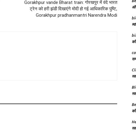
Be
Gorakhpur vande Bharat train: गोरखपुर में वंदे भारत
अंत
ट्रेन को हरी झंडी दिखाएंगे मोदी हो गई आधिकारिक पुष्टि,
Gorakhpur pradhanmantri Narendra Modi
bl
व्य
bi
को 
ca
समर
Cl
स्व
Bl
स्व
Be
को 
He
स्व