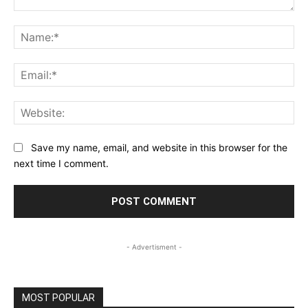
Comment:
Na
Ema
Web
Save my name, email, and website in this browser for the
next time I comment.
- Advertisment -
MOST POPULAR