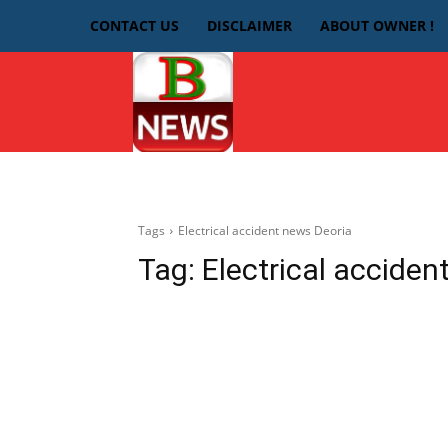
CONTACT US
DISCLAIMER
ABOUT OWNER !
HOME
देवरिया
Tags
Electrical accident news Deoria
Tag:
Electrical acciden