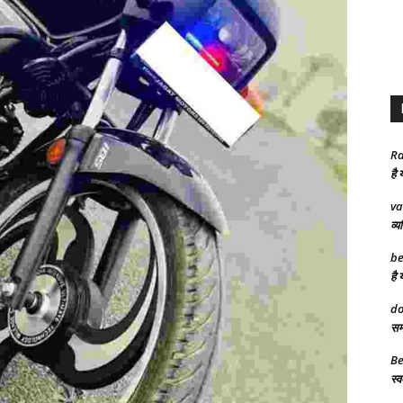
Ra
है 
va
व्य
be
है 
do
समा
Be
स्व