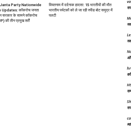
va
Janta Party Nationwide
वियतनाम में दर्दनाक हादसा: 15 भारतीयों की मौत
सरक
e Updates: कॉकरोच जनता
भारतीय पर्यटकों को ले जा रही स्पीड बोट समुद्र में
ोलन सरकार के सामने कॉकरोच
पलटी
M
P) की तीन प्रमुख शर्तें
स्व
Le
स्व
No
अंत
hr
को 
Ht
समर
Sh
सरक
ca
व्य