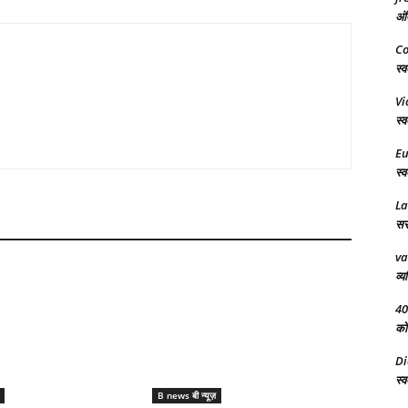
अंत
Co
स्व
Vi
स्व
Eu
स्व
L
सरक
va
व्य
40
को 
Di
स्व
B news बी न्यूज़