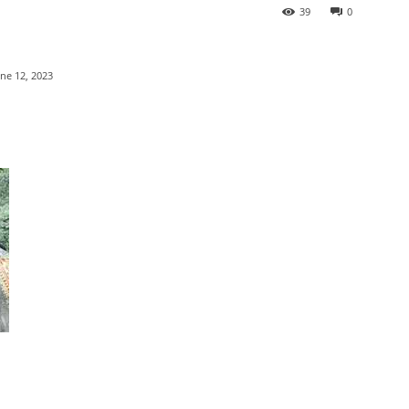
39
0
une 12, 2023