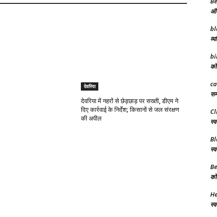
Be
अंत
bl
व्य
bi
को 
ca
देवरिया
समर
देवरिया में नहरों से छेड़छाड़ पर सख्ती, डीएम ने
दिए कार्रवाई के निर्देश; किसानों से जल संरक्षण
Cl
की अपील
स्व
Bl
स्व
Be
को 
He
स्व