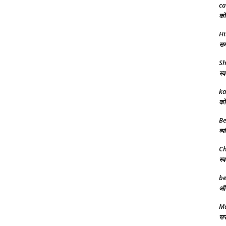
ca
को 
Ht
समर
Sh
स्व
ka
को 
Be
व्य
Ch
स्व
be
अंत
Ma
सरक