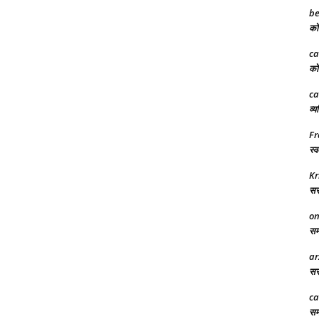
be
को 
ca
को 
ca
व्य
Fr
स्व
Kr
सरक
on
समा
ar
सरक
ca
समर