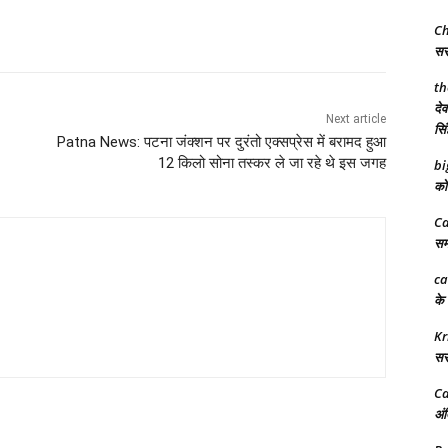
Ch
सरक
th
देव
Next article
सिं
Patna News: पटना जंक्शन पर दुरंतो एक्सप्रेस में बरामद हुआ
12 किलो सोना तस्कर ले जा रहे थे इस जगह
bi
को 
Ca
समर
ca
के 
Kr
सरक
Ca
अंत