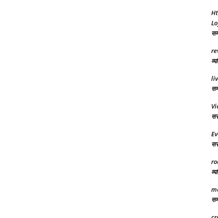
Ht
Lo
समा
re
व्य
li
समर
Vi
सरक
Ev
सरक
ro
व्य
ma
समा
cr