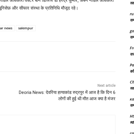
ल अधिकारी वेक्टर बार्न डिजिज डॉ हरेंद्र कुमार, अर्बन नोडल अधिकारी
स्व
यूनिसेफ़ और सीफार संस्था के प्रतिनिधि मौजूद रहे।
ru
समर
aar news
salempur
go
समर
Fr
सरक
Pa
को 
Ch
Next article
स्व
Deoria News: देवरिया हत्याकांड रुद्रपुर में आज है कि दिन 6
लोगों की हुई थी मौत आज क्या है मंजर
ка
समर
Ht
व्य
ca