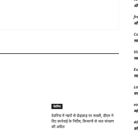
अंत
fr
अंत
Co
स्व
Vi
स्व
Eu
स्व
L
सरक
va
देवरिया
व्य
देवरिया में नहरों से छेड़छाड़ पर सख्ती, डीएम ने
दिए कार्रवाई के निर्देश; किसानों से जल संरक्षण
40
की अपील
को 