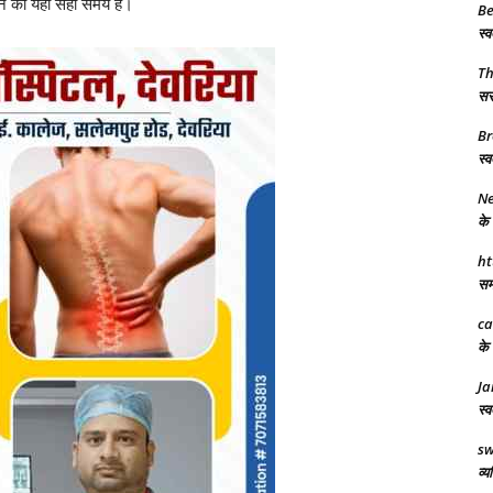
ने का यही सही समय है।
Be
स्व
T
सरक
Br
स्व
Ne
के 
ht
समर
ca
के 
Ja
स्व
sw
व्य