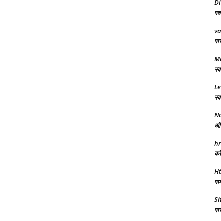
Di
स्व
va
सरक
M
स्व
Le
स्व
No
अंत
hr
को 
Ht
समर
Sh
सरक