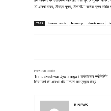
इस अवसर पर एसीएमओ आरसीएच डॉ सुरेंद्र कुमार चौधरी, नोड
डॉ आरपी यादव, डीपीएम पूनम, डीसीपीएम राजेश गुप्ता सहित 
TAGS
b news deoria
bnewsup
deoria news
l
Share
Previous article
Trimbakeshwar Jyotirlinga। त्र्यंबकेश्वर ज्योतिर्लिंग:
शिवभक्तों की आस्था और मान्यता का प्रमुख केंद्र
B NEWS