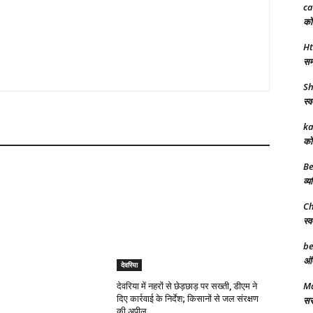
ca
को 
Ht
समर
Sh
स्व
ka
को 
Be
व्य
Ch
स्व
be
अंत
देवरिया
Ma
देवरिया में नहरों से छेड़छाड़ पर सख्ती, डीएम ने
दिए कार्रवाई के निर्देश; किसानों से जल संरक्षण
सरक
की अपील