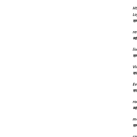
Ht
Lo
समा
re
व्य
li
समर
Vi
सरक
Ev
सरक
ro
व्य
ma
समा
cr