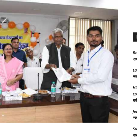
Be
समा
L
सरक
Ht
sp
को 
Je
स्व
S
सरक