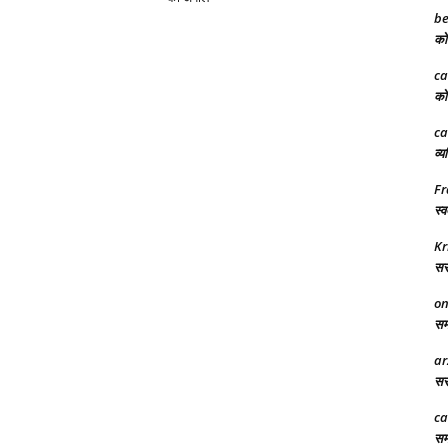
be
को 
ca
को 
ca
व्य
Fr
स्व
Kr
सरक
on
समा
ar
सरक
ca
समर