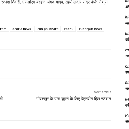
Be
र रत्नेश तिवारी, एसडीएम बरहज अंगद यादव, तहसीलदार सदर केके मिश्रा
अंत
bl
व्य
artim
deoria news
lekh pal bharti
reonu
rudarpur news
bi
को 
ca
समर
Cl
स्व
Bl
स्व
Next article
की
गोरखपुर के पास घूमने के लिए बेहतरीन हिल स्टेशन
Be
को 
He
स्व