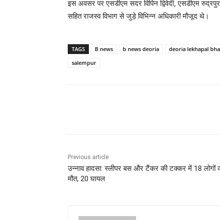
इस अवसर पर एसडीएम सदर विपिन द्विवेदी, एसडीएम रुद्रपु
सहित राजस्व विभाग से जुड़े विभिन्न अधिकारी मौजूद थे।
TAGS
B news
b news deoria
deoria lekhapal bh
salempur
Share
Previous article
उन्नाव हादसा: स्लीपर बस और टैंकर की टक्कर में 18 लोगों 
मौत, 20 घायल