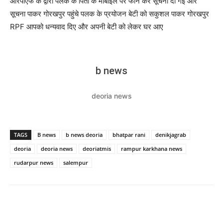
आरपीएफ के द्वारा पलक के पिता के मोबाइल पर फोन कर सूचना दी गई और
सूचना पाकर गोरखपुर पहुंचे पलक के प्रयोजन बेटी को सकुशल पाकर गोरखपुर
RPF आपको धन्यवाद दिए और अपनी बेटी को लेकर घर आए
b news
deoria news
TAGS
B news
b news deoria
bhatpar rani
denikjagrab
deoria
deoria news
deoriatmis
rampur karkhana news
rudarpur news
salempur