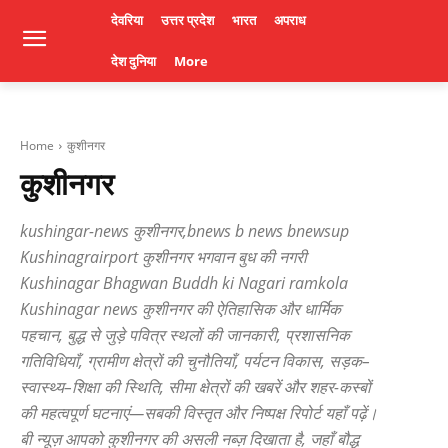
देवरिया
उत्तर प्रदेश
भारत
अपराध
देश दुनिया
More
Home
कुशीनगर
कुशीनगर
kushingar-news कुशीनगर,bnews b news bnewsup
Kushinagrairport कुशीनगर भगवान बुध की नगरी
Kushinagar Bhagwan Buddh ki Nagari ramkola
Kushinagar news कुशीनगर की ऐतिहासिक और धार्मिक
पहचान, बुद्ध से जुड़े पवित्र स्थलों की जानकारी, प्रशासनिक
गतिविधियाँ, ग्रामीण क्षेत्रों की चुनौतियाँ, पर्यटन विकास, सड़क–
स्वास्थ्य–शिक्षा की स्थिति, सीमा क्षेत्रों की खबरें और शहर-कस्बों
की महत्वपूर्ण घटनाएं—सबकी विस्तृत और निष्पक्ष रिपोर्ट यहाँ पढ़ें।
बी न्यूज़ आपको कुशीनगर की असली नब्ज़ दिखाता है, जहाँ बौद्ध