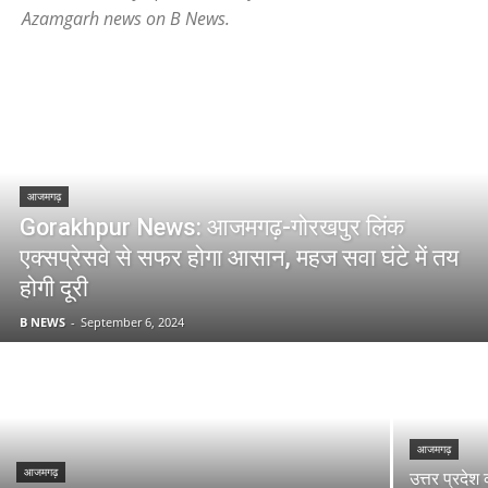
Azamgarh news on B News.
आजमगढ़
Gorakhpur News: आजमगढ़-गोरखपुर लिंक
एक्सप्रेसवे से सफर होगा आसान, महज सवा घंटे में तय
होगी दूरी
B NEWS
-
September 6, 2024
आजमगढ़
आजमगढ़
उत्तर प्रदेश