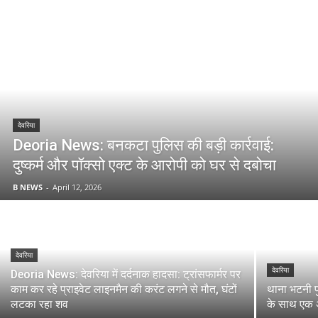
देवरिया
Deoria News: बनकटा पुलिस की बड़ी कार्रवाई:
दुष्कर्म और पॉक्सो एक्ट के आरोपी को घर से दबोचा
B NEWS
-
April 12, 2026
देवरिया
देवरिया
Deoria News: देवरिया में दर्दनाक हादसा: ट्रांसफार्मर पर
काम कर रहे प्राइवेट लाइनमैन की करंट लगने से मौत, घंटों
थाना भटनी पु
लटका रहा शव
के साथ एक अ