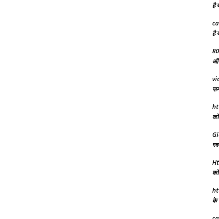
है 
ca
है 
80
अंत
vi
समा
ht
को 
Gi
स्व
Ht
को 
ht
के 
ca