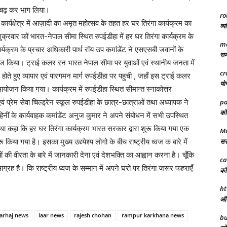
ढ़-चढ़ कर भाग लिया।
ro
 कार्यक्षेत्र में आज़ादी का अमृत महोत्सव के तहत हर घर तिरंगा कार्यक्रम का
व्य
्रवार कों भारत-नेपाल सीमा स्थित रुपईडीहा में हर घर तिरंगा कार्यक्रम के
ma
क्रम के प्रचार अधिकारी पार्थ रॉय उप कमांडेंट ने एसएसबी जवानों के
समा
ाज किया। ट्राई कलर रन भारत नेपाल सीमा पर युवाओं एवं स्थानीय जनता में
cr
होते हुए व्यापार एवं पारगमन मार्ग रुपईडीहा पर पहुची , जहाँ इस ट्राई कलर
योग
आयोजन किया गया। कार्यक्रम में रुपईडीहा स्थित सीमान्त स्नाकोत्तर
ं प्रेम सेवा चिल्ड्रेन स्कूल रुपईडीहा के छात्र-छात्राओं तथा अध्यापक ने
pa
को 
ाहिनीं के कार्यवाहक कमांडेंट अनुज कुमार ने अपने संबोधन में सभी उपस्थित
 तथा कहा कि हर घर तिरंगा कार्यक्रम भारत सरकार द्वारा शुरू किया गया एक
Ma
या गया है। इसका मुख्य उद्द्येश्य लोगो के बीच राष्ट्रीय ध्वज क बारे में
सरक
 की वीरता के बारे में जानकारी देना एवं देशभक्ति का आह्वान करना है। चूँकि
ca
आग्रह है। कि राष्ट्रीय ध्वज के सम्मान में अपने घरो पर तिरंगा जरूर फहराएँ
को 
ht
अंत
arhaj news
laar news
rajesh chohan
rampur karkhana news
bu