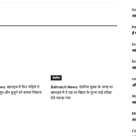
Is
स्व
be
है 
tu
व्य
ht
व्य
देवरिया
ca
अंत
 बहराइच में फिर भेड़िये ने
Bahraich News: देवरिया युवक के जगह पर
ूम और बुजुर्ग को बनाया निशाना
बहराइच में दे रहा था बिहार के मुन्ना भाई परीक्षा
N
ऐसे पकड़ा गया
स्व
Ma
सरक
Ca