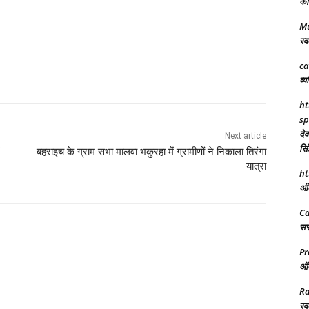
को 
M
स्व
ca
व्य
ht
sp
देव
Next article
सिं
बहराइच के ग्राम सभा मालवा भकुरहा में ग्रामीणों ने निकाला तिरंगा
यात्रा
ht
अंत
C
सरक
Pr
अंत
R
स्व