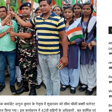
Ht
Lo
समा
re
व्य
li
समर
Vi
सरक
क कमांडेंट अनुज कुमार के नेतृत्व में शुक्रवार को सीमा चौकी बक्शी फारेस्ट
Ev
 किया गया। इस कार्यक्रम में 42वी वाहिनी के अधिकारी , बल कार्मिक एवं
सरक