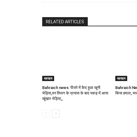
RELATED ARTICLES
बहराइच
बहराइच
Bahraich news: पीजरे में कैद हुआ खूनी
Bahraich News:
भेड़िया,वन विभाग के प्रयास के बाद पकड़ में आया
किया हमला, मास
खूंखार भेड़िया,,