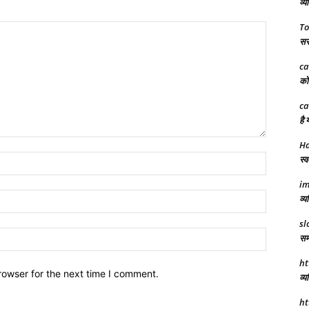
व्य
To
सरक
ca
को 
ca
है 
Ha
Name:*
स्व
im
Email:*
व्य
sl
Website:
समर
ht
rowser for the next time I comment.
व्य
ht