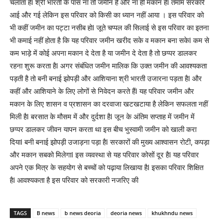
चलाता हैl श्री भारती के पास ना तो जमीन है और ना ही मकान हैl तमाम सरकारें
आई और गई लेकिन इस परिवार को किसी का ध्यान नहीं आया । इस परिवार को
भी कहीं जमीन का पट्टा नसीब होl जूते चप्पल की सिलाई से इस परिवार का इतना
भी कमाई नहीं होता है कि यह परिवार जमीन खरीद सके व मकान बना सकेl कम से
कम भाड़े में कोई अपना मकान दे देता है या जमीन दे देता है तो छप्पर डालकर
रहना शुरू करता हैl अगर संबंधित जमीन मालिक कि उक्त जमीन की आवश्यकता
पड़ती है तो बनी बनाई झोपड़ी और आशियाना श्री भारती उजारना पड़ता हैl और
कहीं और आशियाने के लिए लोगों से निवेदन करते हैंl यह परिवार जमीन और
मकान के लिए शासन व प्रशासन का दरवाजा खटखटाया है लेकिन सफलता नहीं
मिली हैl बरसात के मौसम में और दुर्दशा हैl जून के अंतिम सप्ताह में जमीन में
छप्पर डालकर जीवन यापन करता था इस बीच भुस्वामी जमीन को खाली करा
दियाl बनी बनाई झोपड़ी उजाड़ना पड़ा हैl सरकारों की मुख्य आश्वासन रोटी, कपड़ा
और मकान सबको मिलेगाl इस व्यवस्था से यह परिवार कोसों दूर हैl यह परिवार
अपने एक मित्र के सहयोग से बच्चों को पढ़ाया लिखाया हैl इसका परिवार शिक्षित
हैl आवश्यकता है इस परिवार को सरकारी नजरिए की
TAGS
B news
b news deoria
deoria news
khukhndu news